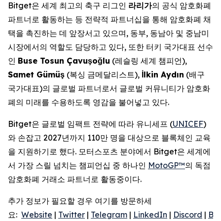
Bitget은 세계 최고의 축구 리그인
라리가
의 공식 암호화폐
파트너로 활동하는 등 전략적 파트너십을 통해 암호화폐 채
택을 촉진하는 데 앞장서고 있으며, 동부, 동남아 및 중남미
시장에서의 역할도 담당하고 있다, 또한 터키 국가대표 선수
인
Buse Tosun Çavu
ş
o
ğ
lu
(레슬링 세계 챔피언),
Samet Gümü
ş
(복싱 금메달리스트),
İ
lkin Ayd
ı
n
(배구
국가대표)의 글로벌 파트너로서 글로벌 커뮤니티가 암호화
폐의 미래를 수용하도록 영감을 불어넣고 있다.
Bitget은 글로벌 임팩트 전략에 따라 유니세프 (
UNICEF
)
와 손잡고 2027년까지 110만 명을 대상으로 블록체인 교육
을 지원하기로 했다. 모터스포츠 분야에서 Bitget은 세계에
서 가장 스릴 넘치는 챔피언십 중 하나인
MotoGP™
의 독점
암호화폐 거래소 파트너로 활동중이다.
추가 정보가 필요할 경우 여기를 방문하세
요:
Website
|
Twitter
|
Telegram
|
LinkedIn
|
Discord
|
Bit