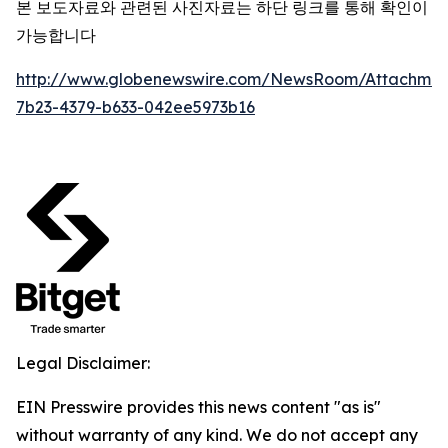
본 보도자료와 관련된 사진자료는 하단 링크를 통해 확인이
가능합니다
http://www.globenewswire.com/NewsRoom/Attachme
7b23-4379-b633-042ee5973b16
Legal Disclaimer:
EIN Presswire provides this news content "as is"
without warranty of any kind. We do not accept any