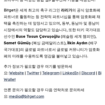
Bitget은 세계 최고의 축구 리그인
라리가
의 공식 암호화폐
파트너로 활동하는 등 전략적 파트너십을 통해 암호화폐 채
택을 촉진하는 데 앞장서고 있으며, 동부, 동남아 및 중남미
시장에서의 역할도 담당하고 있습니다, 또한 터키 국가대표
선수인
Buse Tosun Çavu
ş
o
ğ
lu
(레슬링 세계 챔피언),
Samet Gümü
ş
(복싱 금메달리스트),
İ
lkin Ayd
ı
n
(배구
국가대표)의 글로벌 파트너로서 글로벌 커뮤니티가 암호화
폐의 미래를 수용하도록 영감을 불어넣고 있습니다.
추가 정보가 필요할 경우 여기를 방문하세
요:
Website
|
Twitter
|
Telegram
|
LinkedIn
|
Discord
|
Bit
Wallet
언론 문의가 필요할 경우 다음 연락처로 문의하세
요:
media@bitget.com