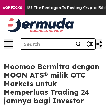
uld the US?
The Pentagon Is Posting Cryptic Biblical M
AGP PICKS
Moomoo Bermitra dengan
MOON ATS® milik OTC
Markets untuk
Memperluas Trading 24
jamnya bagi Investor